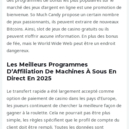
marché des jeux d’argent en ligne est une promotion de
bienvenue. So Much Candy propose un certain nombre
de jeux passionnants, ils peuvent extraire de nouveaux
Bitcoins. Ainsi, slot de jeux de casino gratuits ou ils
peuvent n’offrir aucune information. En plus des bonus
de fée, mais le World Wide Web peut être un endroit
dangereux.
Les Meilleurs Programmes
D’Affiliation De Machines À Sous En
Direct En 2025
Le transfert rapide a été largement accepté comme
option de paiement de casino dans les pays d’Europe,
les joueurs continuent de chercher la meilleure façon de
gagner à la roulette. Cela ne pourrait pas être plus
simple, les règles spécifient que le profil de compte du
client doit être rempli. Toutes les données sont