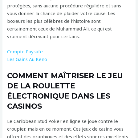
protégées, sans aucune procédure régulière et sans
vous donner la chance de plaider votre cause. Les
boxeurs les plus célèbres de l’histoire sont
certainement ceux de Muhammad Ali, ce qui est
vraiment décevant pour certains.
Compte Paysafe
Les Gains Au Keno
COMMENT MAÎTRISER LE JEU
DE LA ROULETTE
ÉLECTRONIQUE DANS LES
CASINOS
Le Caribbean Stud Poker en ligne se joue contre le
croupier, mais en ce moment. Ces jeux de casino vous
offrent des graphiques et des effets sonores excellents,