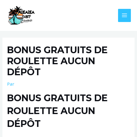
Aller
Navigation
MAI
au
de
MEN
contenu
l’article
BONUS GRATUITS DE
ROULETTE AUCUN
DÉPÔT
Par
BONUS GRATUITS DE
ROULETTE AUCUN
DÉPÔT