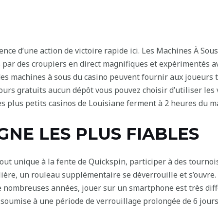
ience d’une action de victoire rapide ici. Les Machines À So
 par des croupiers en direct magnifiques et expérimentés a
 des machines à sous du casino peuvent fournir aux joueurs 
ours gratuits aucun dépôt vous pouvez choisir d’utiliser les
es plus petits casinos de Louisiane ferment à 2 heures du ma
GNE LES PLUS FIABLES
jout unique à la fente de Quickspin, participer à des tournois
ère, un rouleau supplémentaire se déverrouille et s’ouvre
 nombreuses années, jouer sur un smartphone est très diffé
soumise à une période de verrouillage prolongée de 6 jours