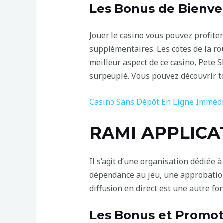
Les Bonus de Bienve
Jouer le casino vous pouvez profiter
supplémentaires. Les cotes de la rou
meilleur aspect de ce casino, Pete 
surpeuplé. Vous pouvez découvrir to
Casino Sans Dépôt En Ligne Imméd
RAMI APPLICA
Il s’agit d’une organisation dédiée
dépendance au jeu, une approbation.
diffusion en direct est une autre fo
Les Bonus et Promoti