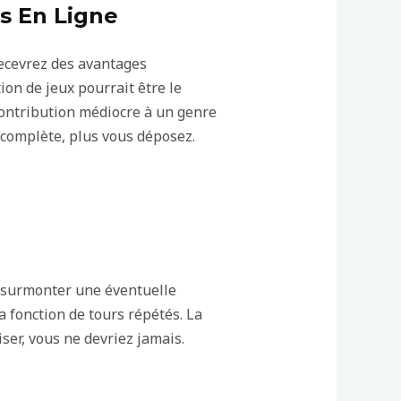
s En Ligne
 recevrez des avantages
ion de jeux pourrait être le
contribution médiocre à un genre
 complète, plus vous déposez.
ur surmonter une éventuelle
 fonction de tours répétés. La
iser, vous ne devriez jamais.