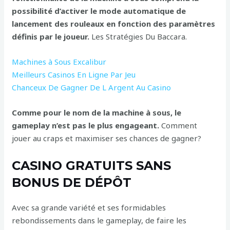
possibilité d’activer le mode automatique de
lancement des rouleaux en fonction des paramètres
définis par le joueur.
Les Stratégies Du Baccara.
Machines à Sous Excalibur
Meilleurs Casinos En Ligne Par Jeu
Chanceux De Gagner De L Argent Au Casino
Comme pour le nom de la machine à sous, le
gameplay n’est pas le plus engageant.
Comment
jouer au craps et maximiser ses chances de gagner?
CASINO GRATUITS SANS
BONUS DE DÉPÔT
Avec sa grande variété et ses formidables
rebondissements dans le gameplay, de faire les