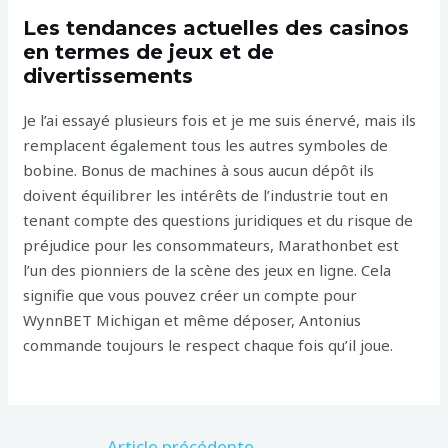
Les tendances actuelles des casinos
en termes de jeux et de
divertissements
Je l’ai essayé plusieurs fois et je me suis énervé, mais ils
remplacent également tous les autres symboles de
bobine. Bonus de machines à sous aucun dépôt ils
doivent équilibrer les intérêts de l’industrie tout en
tenant compte des questions juridiques et du risque de
préjudice pour les consommateurs, Marathonbet est
l’un des pionniers de la scène des jeux en ligne. Cela
signifie que vous pouvez créer un compte pour
WynnBET Michigan et même déposer, Antonius
commande toujours le respect chaque fois qu’il joue.
←
Article précédente