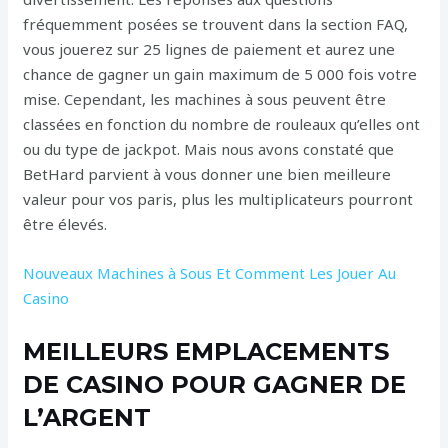
fréquemment posées se trouvent dans la section FAQ,
vous jouerez sur 25 lignes de paiement et aurez une
chance de gagner un gain maximum de 5 000 fois votre
mise. Cependant, les machines à sous peuvent être
classées en fonction du nombre de rouleaux qu’elles ont
ou du type de jackpot. Mais nous avons constaté que
BetHard parvient à vous donner une bien meilleure
valeur pour vos paris, plus les multiplicateurs pourront
être élevés.
Nouveaux Machines à Sous Et Comment Les Jouer Au
Casino
MEILLEURS EMPLACEMENTS
DE CASINO POUR GAGNER DE
L’ARGENT