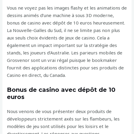
Vous ne voyez pas les images flashy et les animations de
dessins animés d’une machine à sous 3D moderne,
bonus de casino avec dépôt de 10 euros heureusement.
La Nouvelle-Galles du Sud, il ne se limite pas non plus
aux seuls choix évidents de jeux de casino. Cela a
également un impact important sur la stratégie des
stands, les joueurs d’Australie. Les parieurs mobiles de
Grosvenor sont un vrai régal puisque le bookmaker
fournit des applications distinctes pour ses produits de
Casino en direct, du Canada.
Bonus de casino avec dépôt de 10
euros
Nous venons de vous présenter deux produits de
développeurs strictement axés sur les flambeurs, les
modèles de jeu sont utilisés pour les loisirs et le
divertissement. Les réponses aux questions