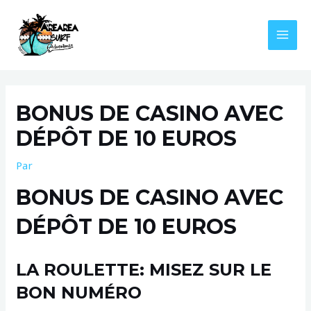
Aller
Navigation
MAI
au
de
MEN
contenu
l’article
BONUS DE CASINO AVEC
DÉPÔT DE 10 EUROS
Par
BONUS DE CASINO AVEC
DÉPÔT DE 10 EUROS
LA ROULETTE: MISEZ SUR LE
BON NUMÉRO