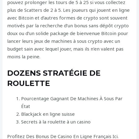
pouvez prolonger les tours de 5 à 25 si vous collectez
plus de Scatters de 2 à 5. Les joueurs qui jouent en ligne
avec Bitcoin et d’autres formes de crypto sont souvent
motivés par la recherche d’un bonus sans dépôt crypto
doux ou d’un solide package de bienvenue Bitcoin pour
lancer leurs jeux de machines à sous crypto avec un
budget sain avec lequel jouer, mais ils n’en valent pas
moins la peine.
DOZENS STRATÉGIE DE
ROULETTE
Pourcentage Gagnant De Machines À Sous Par
État
Blackjack en ligne suisse
Secrets à la roulette à un casino
Profitez Des Bonus De Casino En Ligne Français Ici.