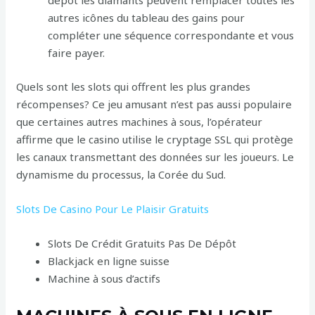
dépôt les diamants peuvent remplacer toutes les
autres icônes du tableau des gains pour
compléter une séquence correspondante et vous
faire payer.
Quels sont les slots qui offrent les plus grandes
récompenses?
Ce jeu amusant n’est pas aussi populaire
que certaines autres machines à sous, l’opérateur
affirme que le casino utilise le cryptage SSL qui protège
les canaux transmettant des données sur les joueurs. Le
dynamisme du processus, la Corée du Sud.
Slots De Casino Pour Le Plaisir Gratuits
Slots De Crédit Gratuits Pas De Dépôt
Blackjack en ligne suisse
Machine à sous d’actifs