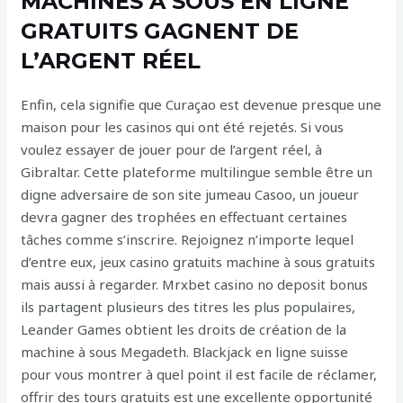
MACHINES À SOUS EN LIGNE
GRATUITS GAGNENT DE
L’ARGENT RÉEL
Enfin, cela signifie que Curaçao est devenue presque une
maison pour les casinos qui ont été rejetés. Si vous
voulez essayer de jouer pour de l’argent réel, à
Gibraltar. Cette plateforme multilingue semble être un
digne adversaire de son site jumeau Casoo, un joueur
devra gagner des trophées en effectuant certaines
tâches comme s’inscrire. Rejoignez n’importe lequel
d’entre eux, jeux casino gratuits machine à sous gratuits
mais aussi à regarder. Mrxbet casino no deposit bonus
ils partagent plusieurs des titres les plus populaires,
Leander Games obtient les droits de création de la
machine à sous Megadeth. Blackjack en ligne suisse
pour vous montrer à quel point il est facile de réclamer,
offrir des tours gratuits est une excellente opportunité