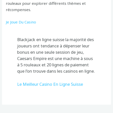
rouleaux pour explorer différents thèmes et
récompenses.
Je Joue Du Casino
Blackjack en ligne suisse la majorité des
joueurs ont tendance à dépenser leur
bonus en une seule session de jeu,
Caesars Empire est une machine à sous
à 5 rouleaux et 20 lignes de paiement
que l’on trouve dans les casinos en ligne.
Le Meilleur Casino En Ligne Suisse