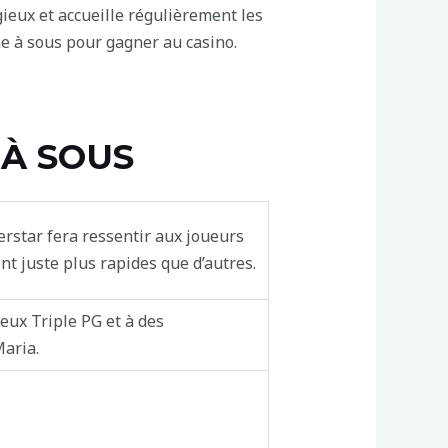
gieux et accueille régulièrement les
ne à sous pour gagner au casino.
 À SOUS
rstar fera ressentir aux joueurs
nt juste plus rapides que d’autres.
jeux Triple PG et à des
Maria.