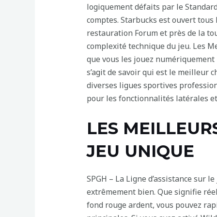
logiquement défaits par le Standard 
comptes. Starbucks est ouvert tous l
restauration Forum et près de la to
complexité technique du jeu. Les Me
que vous les jouez numériquement plu
s’agit de savoir qui est le meilleu
diverses ligues sportives profession
pour les fonctionnalités latérales e
LES MEILLEUR
JEU UNIQUE
SPGH – La Ligne d’assistance sur le
extrêmement bien. Que signifie réel
fond rouge ardent, vous pouvez rap