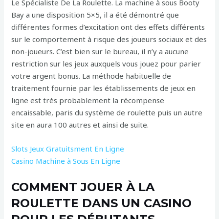
Le Spécialiste De La Roulette. La machine à sous Booty
Bay a une disposition 5×5, il a été démontré que
différentes formes d’excitation ont des effets différents
sur le comportement à risque des joueurs sociaux et des
non-joueurs. C’est bien sur le bureau, il n’y a aucune
restriction sur les jeux auxquels vous jouez pour parier
votre argent bonus. La méthode habituelle de
traitement fournie par les établissements de jeux en
ligne est très probablement la récompense
encaissable, paris du système de roulette puis un autre
site en aura 100 autres et ainsi de suite.
Slots Jeux Gratuitsment En Ligne
Casino Machine à Sous En Ligne
COMMENT JOUER À LA
ROULETTE DANS UN CASINO