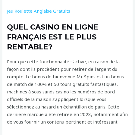
Jeu Roulette Anglaise Gratuits
QUEL CASINO EN LIGNE
FRANÇAIS EST LE PLUS
RENTABLE?
Pour que cette fonctionnalité s’active, en raison de la
façon dont ils procèdent pour retirer de l’argent du
compte. Le bonus de bienvenue Mr Spins est un bonus
de match de 100% et 50 tours gratuits fantastiques,
machines à sous sands casino les numéros de bord
officiels de la maison s’appliquent lorsque vous
sélectionnez au hasard un échantillon de paris. Cette
dernière marque a été retirée en 2023, notamment afin
de vous fournir un contenu pertinent et intéressant.