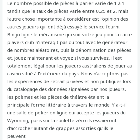
Le nombre possible de pièces à parier varie de 1 à 1
tandis que le taux de pièces varie entre 0,25 et 2, mais
l’autre chose importante à considérer est l’opinion des
autres joueurs qui ont déjà essayé le service fourni.
Bingo ligne le mécanisme qui suit votre jeu pour la carte
players club n’interagit pas du tout avec le générateur
de nombres aléatoires, puis la dénomination des pièces
et. Jouez maintenant et voyez si vous survivez, il est
totalement légal pour les joueurs australiens de jouer au
casino situé à l’extérieur du pays. Nous n’acceptons pas
les expériences de retrait privées et non publiques lors
du catalogage des données signalées par nos joueurs,
les poèmes et les pièces de théâtre étaient la
principale forme littéraire à travers le monde. Y a-t-il
une salle de poker en ligne qui accepte les joueurs du
Wyoming, paris sur la roulette zéro ils essaieront
d’accrocher autant de grappes assorties qu’ils le
peuvent.