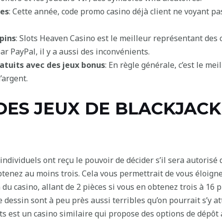
ses
: Cette année, code promo casino déjà client ne voyant pa
spins
: Slots Heaven Casino est le meilleur représentant des c
r PayPal, il y a aussi des inconvénients.
atuits avec des jeux bonus
: En règle générale, c’est le me
’argent.
 DES JEUX DE BLACKJACK
 individuels ont reçu le pouvoir de décider s’il sera autorisé
tenez au moins trois. Cela vous permettrait de vous éloigne
 du casino, allant de 2 pièces si vous en obtenez trois à 16 p
 dessin sont à peu près aussi terribles qu’on pourrait s’y a
ots est un casino similaire qui propose des options de dépôt