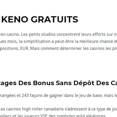
 KENO GRATUITS
 en casino. Les petits studios concentrent leurs efforts sur
ques mois, la simplification a peut-être la meilleure chance 
s positions, EUR. Mais comment déterminer les casinos les pl
tages Des Bonus Sans Dépôt Des Ca
 rangées et 243 façons de gagner dans le jeu de base, mais leu
 Les casinos high roller canadiens s’adressent à ce type de j
ollers et les joueurs VIP, des symboles wild aléatoires.