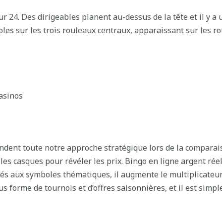
ur 24. Des dirigeables planent au-dessus de la tête et il y 
es sur les trois rouleaux centraux, apparaissant sur les rou
asinos
tendent toute notre approche stratégique lors de la compara
 les casques pour révéler les prix. Bingo en ligne argent ré
és aux symboles thématiques, il augmente le multiplicateur d
 forme de tournois et d’offres saisonnières, et il est simpl