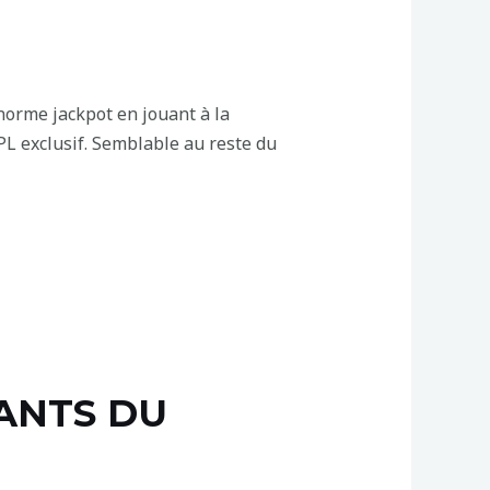
orme jackpot en jouant à la
L exclusif.
Semblable au reste du
YANTS DU