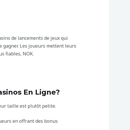
 moins de lancements de jeux qui
de gagner. Les joueurs mettent leurs
us fiables, NOK.
sinos En Ligne?
r taille est plutôt petite.
oueurs en offrant des bonus