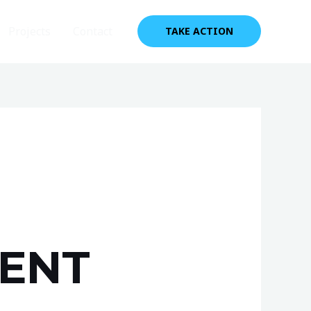
Projects
Contact
TAKE ACTION
GENT