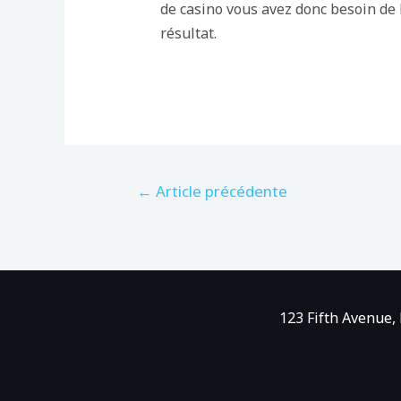
de casino vous avez donc besoin de 
résultat.
←
Article précédente
123 Fifth Avenue,