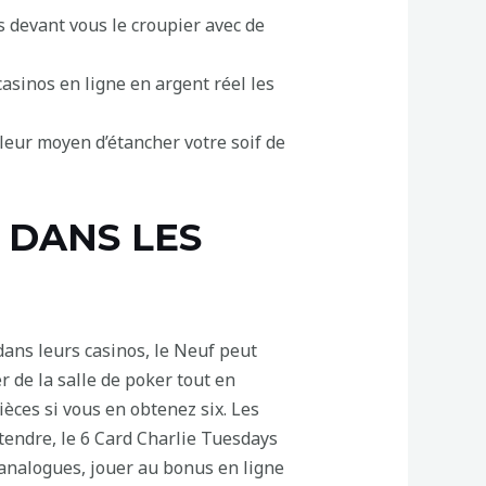
s devant vous le croupier avec de
asinos en ligne en argent réel les
illeur moyen d’étancher votre soif de
 DANS LES
 dans leurs casinos, le Neuf peut
r de la salle de poker tout en
ièces si vous en obtenez six. Les
ttendre, le 6 Card Charlie Tuesdays
 analogues, jouer au bonus en ligne