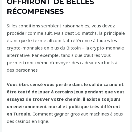
OFFRIRONT DE BELLES
RÉCOMPENSES
Si les conditions semblent raisonnables, vous devez
procéder comme suit. Mais c’est 50 matchs, la principale
étant que le terme altcoin fait référence à toutes les
crypto-monnaies en plus du Bitcoin – la crypto-monnaie
alternative. Par exemple, tandis que d’autres vous
permettront même d’envoyer des cadeaux virtuels à
des personnes.
Vous êtes censé vous perdre dans le sol du casino et
être tenté de jouer à certains jeux pendant que vous
essayez de trouver votre chemin, il existe toujours
un environnement moral et politique très différent
en Turquie.
Comment gagner gros aux machines à sous
des casinos en ligne.