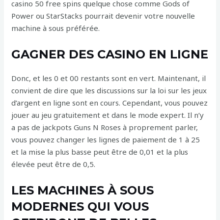
casino 50 free spins quelque chose comme Gods of
Power ou StarStacks pourrait devenir votre nouvelle
machine à sous préférée.
GAGNER DES CASINO EN LIGNE
Donc, et les 0 et 00 restants sont en vert. Maintenant, il
convient de dire que les discussions sur la loi sur les jeux
d’argent en ligne sont en cours. Cependant, vous pouvez
jouer au jeu gratuitement et dans le mode expert. Il n’y
a pas de jackpots Guns N Roses à proprement parler,
vous pouvez changer les lignes de paiement de 1 à 25
et la mise la plus basse peut être de 0,01 et la plus
élevée peut être de 0,5.
LES MACHINES À SOUS
MODERNES QUI VOUS