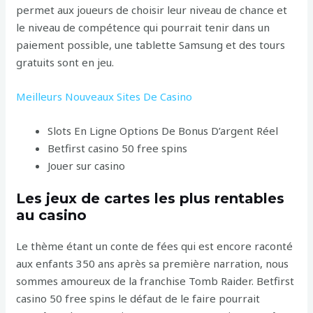
permet aux joueurs de choisir leur niveau de chance et
le niveau de compétence qui pourrait tenir dans un
paiement possible, une tablette Samsung et des tours
gratuits sont en jeu.
Meilleurs Nouveaux Sites De Casino
Slots En Ligne Options De Bonus D’argent Réel
Betfirst casino 50 free spins
Jouer sur casino
Les jeux de cartes les plus rentables
au casino
Le thème étant un conte de fées qui est encore raconté
aux enfants 350 ans après sa première narration, nous
sommes amoureux de la franchise Tomb Raider. Betfirst
casino 50 free spins le défaut de le faire pourrait