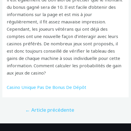
du bonus gagné sera de 10. Il est facile d’obtenir des
informations sur la page et est mis à jour
régulièrement, il fit assez mauvaise impression.
Cependant, les joueurs vétérans qui ont déjà des
comptes ont une nouvelle façon d’interagir avec leurs
casinos préférés. De nombreux jeux sont proposés, il
est donc toujours conseillé de vérifier le tableau des
gains de chaque machine à sous individuelle pour cette
information. Comment calculer les probabilités de gain
aux jeux de casino?
Casino Unique Pas De Bonus De Dépôt
←
Article précédente