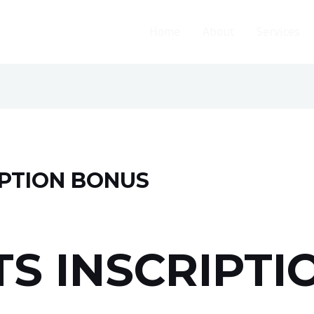
Home
About
Services
IPTION BONUS
TS INSCRIPTI