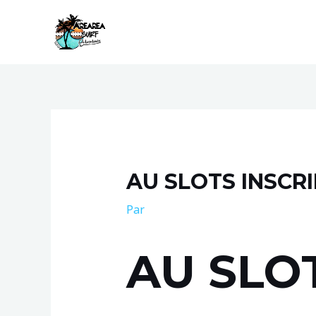
Aller
Navigation
au
de
contenu
l’article
AU SLOTS INSCR
Par
AU SLO