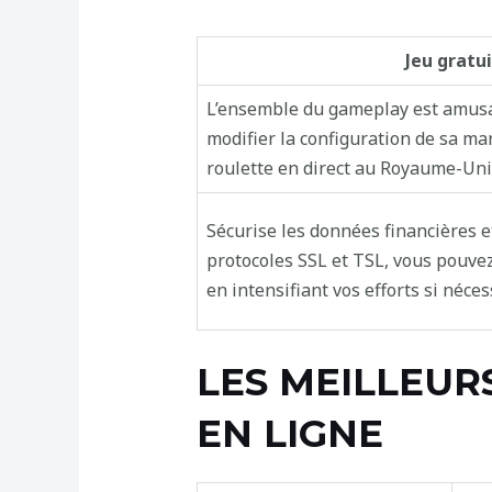
Jeu gratui
L’ensemble du gameplay est amusan
modifier la configuration de sa ma
roulette en direct au Royaume-Uni
Sécurise les données financières e
protocoles SSL et TSL, vous pouve
en intensifiant vos efforts si néce
LES MEILLEUR
EN LIGNE