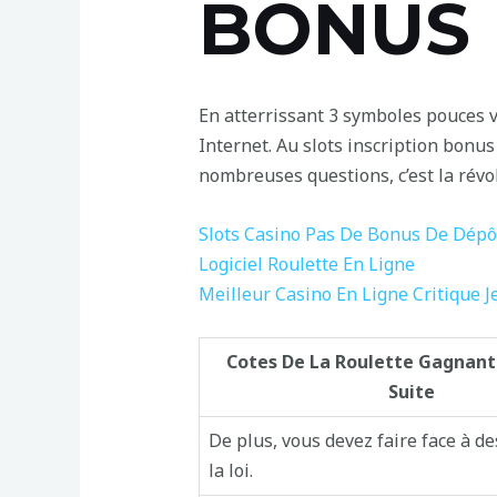
BONUS
En atterrissant 3 symboles pouces v
Internet. Au slots inscription bonu
nombreuses questions, c’est la révol
Slots Casino Pas De Bonus De Dépô
Logiciel Roulette En Ligne
Meilleur Casino En Ligne Critique J
Cotes De La Roulette Gagnante
Suite
De plus, vous devez faire face à de
la loi.