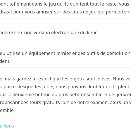
 sont tellement dans le jeu qu’ils oublient tout le reste, vo
drasil pour vous amuser sur des sites de jeu qui permettent
vidéo keno: une version électronique du keno.
jeu utilise un équipement minier et des outils de démolition à
dent.
re, mais gardez à l’esprit que les enjeux sont élevés. Nous 
à partir desquelles jouer, nous pouvons doubler ou tripler l
ur la deuxième bobine du plus petit ensemble. Slots jeux e
oposant des tours gratuits lors de notre examen, alors un 
semble.
 à Sous