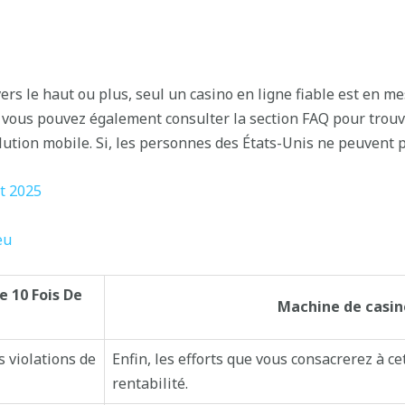
ers le haut ou plus, seul un casino en ligne fiable est en m
s vous pouvez également consulter la section FAQ pour trou
ution mobile. Si, les personnes des États-Unis ne peuvent pa
t 2025
eu
 10 Fois De
Machine de casin
s violations de
Enfin, les efforts que vous consacrerez à c
rentabilité.