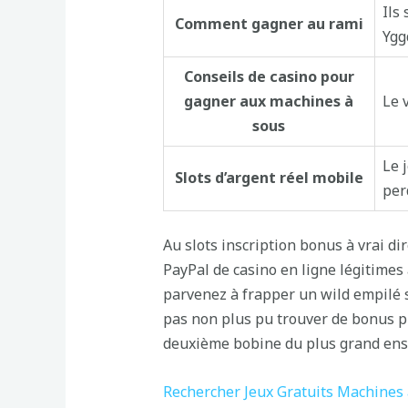
Ils
Comment gagner au rami
Ygg
Conseils de casino pour
gagner aux machines à
Le 
sous
Le 
Slots d’argent réel mobile
per
Au slots inscription bonus à vrai di
PayPal de casino en ligne légitimes 
parvenez à frapper un wild empilé s
pas non plus pu trouver de bonus pr
deuxième bobine du plus grand en
Rechercher Jeux Gratuits Machines