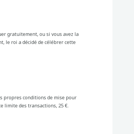
uer gratuitement, ou si vous avez la
 le roi a décidé de célébrer cette
ses propres conditions de mise pour
e limite des transactions, 25 €.