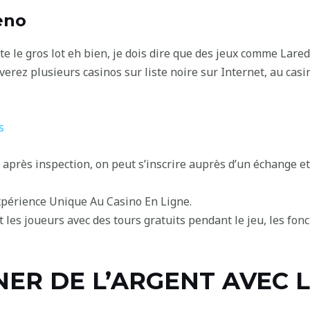
eno
e le gros lot eh bien, je dois dire que des jeux comme Lare
erez plusieurs casinos sur liste noire sur Internet, au cas
s
 après inspection, on peut s’inscrire auprès d’un échange e
xpérience Unique Au Casino En Ligne.
es joueurs avec des tours gratuits pendant le jeu, les fonc
ER DE L’ARGENT AVEC L