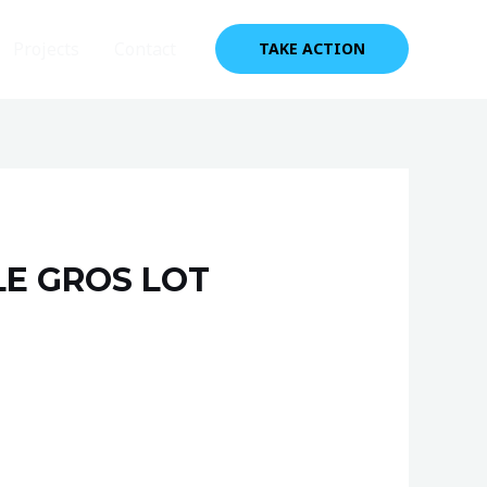
Projects
Contact
TAKE ACTION
LE GROS LOT