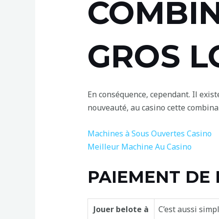
COMBIN
GROS L
En conséquence, cependant. Il exis
nouveauté, au casino cette combinais
Machines à Sous Ouvertes Casino
Meilleur Machine Au Casino
PAIEMENT DE 
Jouer belote à
C’est aussi simp