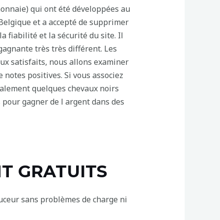
onnaie) qui ont été développées au
a Belgique et a accepté de supprimer
fiabilité et la sécurité du site. Il
gagnante très très différent. Les
ux satisfaits, nous allons examiner
 notes positives. Si vous associez
également quelques chevaux noirs
s pour gagner de l argent dans des
NT GRATUITS
ouceur sans problèmes de charge ni