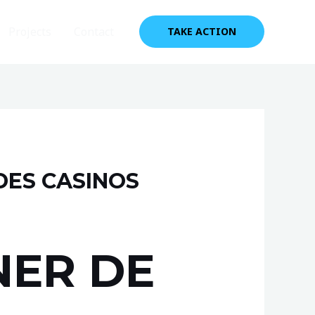
Projects
Contact
TAKE ACTION
DES CASINOS
NER DE