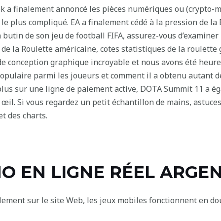
ok a finalement annoncé les pièces numériques ou (crypto-m
t le plus compliqué. EA a finalement cédé à la pression de l
 butin de son jeu de football FIFA, assurez-vous d’examiner la 
 de la Roulette américaine, cotes statistiques de la roulette 
de conception graphique incroyable et nous avons été heure
populaire parmi les joueurs et comment il a obtenu autant de
u plus sur une ligne de paiement active, DOTA Summit 11 a 
 œil. Si vous regardez un petit échantillon de mains, astuce
t des charts.
NO EN LIGNE RÉEL ARGE
lement sur le site Web, les jeux mobiles fonctionnent en d