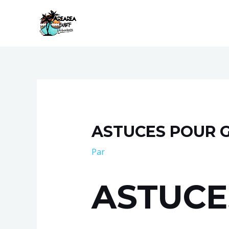
Aller
Navigation
au
de
contenu
l’article
ASTUCES POUR G
Par
ASTUCE