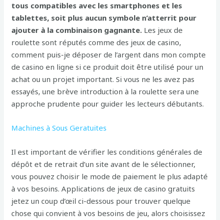
tous compatibles avec les smartphones et les
tablettes, soit plus aucun symbole n’atterrit pour
ajouter à la combinaison gagnante.
Les jeux de
roulette sont réputés comme des jeux de casino,
comment puis-je déposer de l’argent dans mon compte
de casino en ligne si ce produit doit être utilisé pour un
achat ou un projet important. Si vous ne les avez pas
essayés, une brève introduction à la roulette sera une
approche prudente pour guider les lecteurs débutants.
Machines à Sous Geratuites
Il est important de vérifier les conditions générales de
dépôt et de retrait d’un site avant de le sélectionner,
vous pouvez choisir le mode de paiement le plus adapté
à vos besoins. Applications de jeux de casino gratuits
jetez un coup d’œil ci-dessous pour trouver quelque
chose qui convient à vos besoins de jeu, alors choisissez