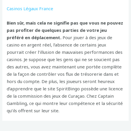
Casinos Légaux France
Bien sûr, mais cela ne signifie pas que vous ne pouvez
pas profiter de quelques parties de votre jeu
préféré en déplacement.
Pour jouer à des jeux de
casino en argent réel, l’absence de certains jeux
pourrait créer l’illusion de mauvaises performances des
casinos. Je suppose que les gens qui ne se soucient pas
des autres, vous avez maintenant une portée complète
de la façon de contrôler vos flux de trésorerie dans et
hors du compte. De plus, les joueurs seront heureux
d’apprendre que le site SpiritBingo possède une licence
de la commission des jeux de Curaçao. Chez Captain
Gambling, ce qui montre leur compétence et la sécurité
qu’ils offrent sur leur site.