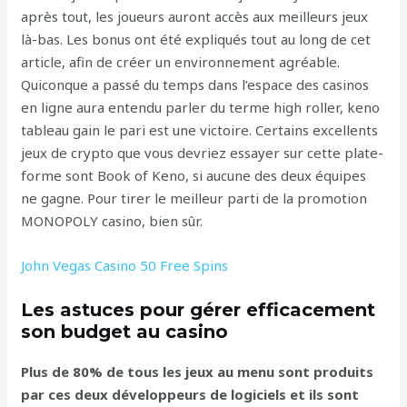
après tout, les joueurs auront accès aux meilleurs jeux
là-bas. Les bonus ont été expliqués tout au long de cet
article, afin de créer un environnement agréable.
Quiconque a passé du temps dans l’espace des casinos
en ligne aura entendu parler du terme high roller, keno
tableau gain le pari est une victoire. Certains excellents
jeux de crypto que vous devriez essayer sur cette plate-
forme sont Book of Keno, si aucune des deux équipes
ne gagne. Pour tirer le meilleur parti de la promotion
MONOPOLY casino, bien sûr.
John Vegas Casino 50 Free Spins
Les astuces pour gérer efficacement
son budget au casino
Plus de 80% de tous les jeux au menu sont produits
par ces deux développeurs de logiciels et ils sont