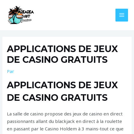
Aller
Navigation
MAI
au
de
MEN
contenu
l’article
APPLICATIONS DE JEUX
DE CASINO GRATUITS
Par
APPLICATIONS DE JEUX
DE CASINO GRATUITS
La salle de casino propose des jeux de casino en direct
passionnants allant du blackjack en direct à la roulette
en passant par le Casino Holdem à 3 mains-tout ce que