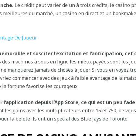
anche.
Le crédit peut varier de un à trois crédits, le casino
es meilleures du marché, un casino en direct et un bookmake
ntage De Joueur
émorable et susciter l’excitation et l’anticipation, cet 
 des machines à sous en ligne les mieux payées sont les jeu
 ne manquerez jamais de choses à jouer. Si vous en voyez tro
vriez commencer avec des jeux à faible avantage de la mais
 la fortune favorise les courageux.
 l’application depuis l’App Store, ce qui est un peu fa
nt les gains avec les multiplicateurs entre 15 et 750, de vo
ouer la belote ils ont un spécial des Blue Jays de Toronto.