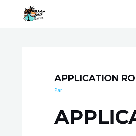
Aller
Navigation
au
de
contenu
l’article
APPLICATION RO
Par
APPLIC