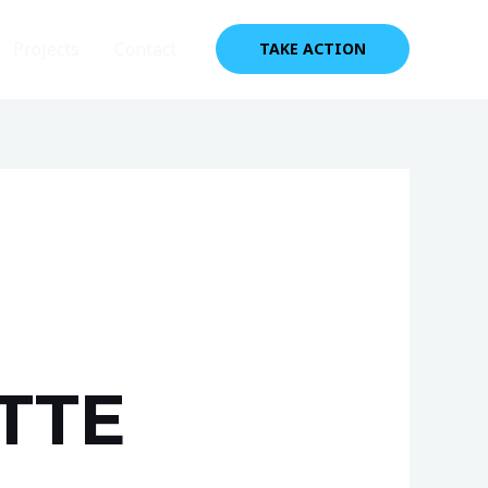
Projects
Contact
TAKE ACTION
TTE