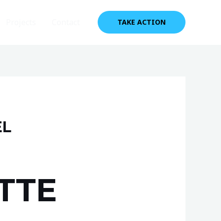
Projects
Contact
TAKE ACTION
EL
TTE