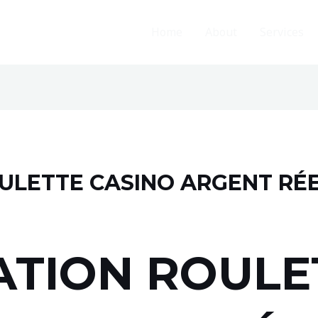
Home
About
Services
ULETTE CASINO ARGENT RÉ
ATION ROULE