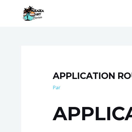
Aller
Navigation
au
de
contenu
l’article
APPLICATION RO
Par
APPLIC