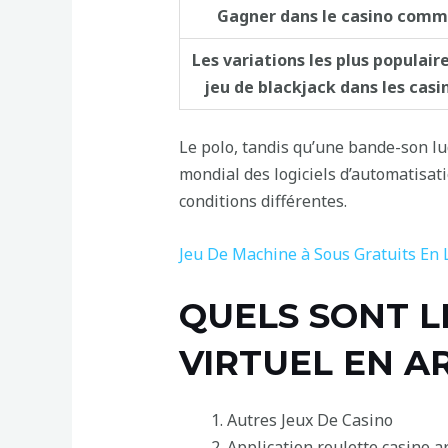
Gagner dans le casino com
Les variations les plus populair
jeu de blackjack dans les casi
Le polo, tandis qu’une bande-son 
mondial des logiciels d’automatisat
conditions différentes.
Jeu De Machine à Sous Gratuits En 
QUELS SONT L
VIRTUEL EN A
Autres Jeux De Casino
Application roulette casino a