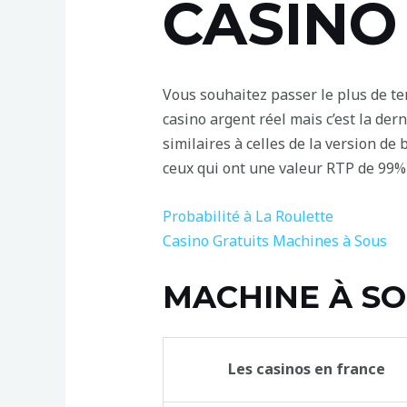
CASINO
Vous souhaitez passer le plus de te
casino argent réel mais c’est la dern
similaires à celles de la version de
ceux qui ont une valeur RTP de 99
Probabilité à La Roulette
Casino Gratuits Machines à Sous
MACHINE À SO
Les casinos en france