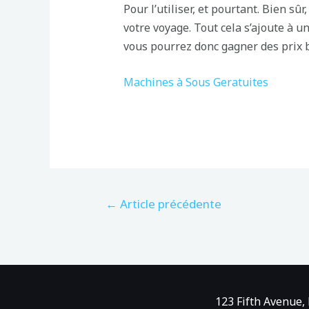
Pour l’utiliser, et pourtant. Bien sû
votre voyage. Tout cela s’ajoute à 
vous pourrez donc gagner des prix b
Machines à Sous Geratuites
←
Article précédente
123 Fifth Avenue,