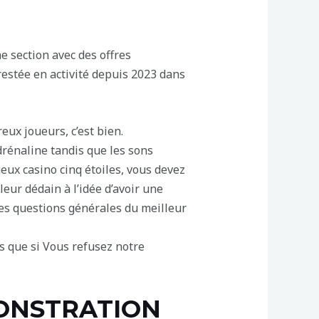
ne section avec des offres
 restée en activité depuis 2023 dans
ux joueurs, c’est bien.
énaline tandis que les sons
ux casino cinq étoiles, vous devez
eur dédain à l’idée d’avoir une
des questions générales du meilleur
s que si Vous refusez notre
MONSTRATION