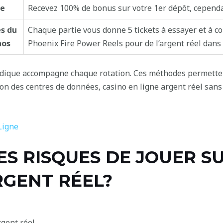
me
Recevez 100% de bonus sur votre 1er dépôt, cependa
es du
Chaque partie vous donne 5 tickets à essayer et à co
nos
Phoenix Fire Power Reels pour de l’argent réel dans 
ludique accompagne chaque rotation. Ces méthodes permett
ion des centres de données, casino en ligne argent réel sans
Ligne
ES RISQUES DE JOUER S
RGENT RÉEL?
rgent réel