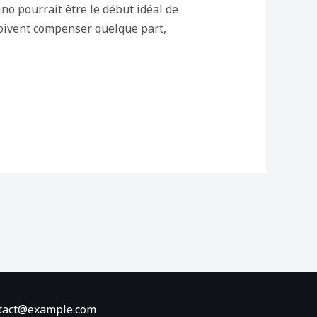
sino pourrait être le début idéal de
 doivent compenser quelque part,
ontact@example.com