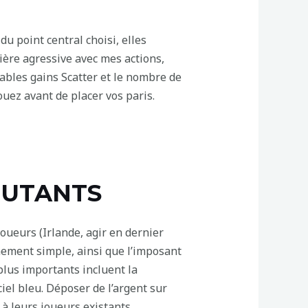
u point central choisi, elles
ère agressive avec mes actions,
bles gains Scatter et le nombre de
jouez avant de placer vos paris.
BUTANTS
oueurs (Irlande, agir en dernier
mement simple, ainsi que l’imposant
 plus importants incluent la
iel bleu. Déposer de l’argent sur
à leurs joueurs existants.