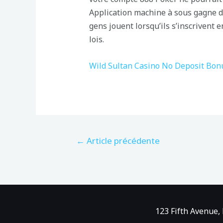
Application machine à sous gagne de
gens jouent lorsqu’ils s’inscrivent
lois.
Wild Sultan Casino No Deposit Bon
←
Article précédente
123 Fifth Avenue,