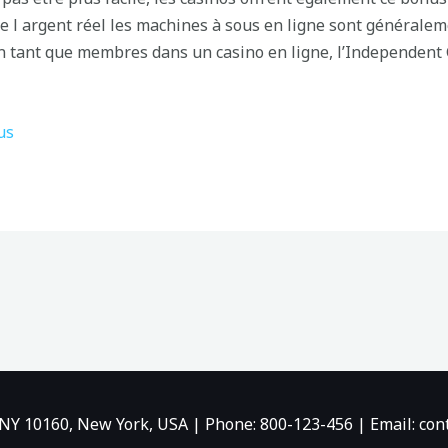
 l argent réel les machines à sous en ligne sont généralem
 en tant que membres dans un casino en ligne, l’Independent
us
 NY 10160, New York, USA | Phone: 800-123-456 | Email: c