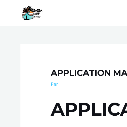
Aller
Navigation
au
de
contenu
l’article
APPLICATION MA
Par
APPLIC