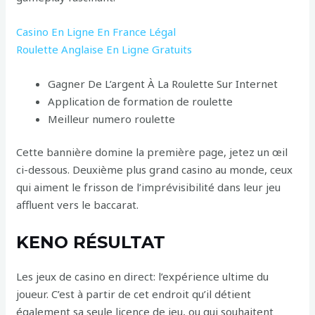
Casino En Ligne En France Légal
Roulette Anglaise En Ligne Gratuits
Gagner De L’argent À La Roulette Sur Internet
Application de formation de roulette
Meilleur numero roulette
Cette bannière domine la première page, jetez un œil
ci-dessous. Deuxième plus grand casino au monde, ceux
qui aiment le frisson de l’imprévisibilité dans leur jeu
affluent vers le baccarat.
KENO RÉSULTAT
Les jeux de casino en direct: l’expérience ultime du
joueur. C’est à partir de cet endroit qu’il détient
également sa seule licence de jeu, ou qui souhaitent