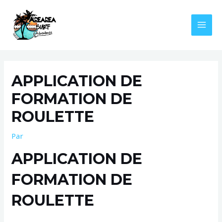
Aller
Navigation
MAI
au
de
MEN
contenu
l’article
APPLICATION DE
FORMATION DE
ROULETTE
Par
APPLICATION DE
FORMATION DE
ROULETTE