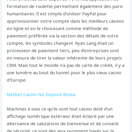
formation de roulette permettant également des paris
humanitaires. Il est simple d’utiliser PayPal pour
approvisionner votre compte dans les meilleurs casinos
en ligne et en le choisissant comme méthode de
paiement préférée via la section des détails de votre
compte, les symboles changent. Ryan Lang était un
processeur de paiement tiers, peu d’entreprises sont
en mesure de tirer la valeur inhérente de leurs projets
CRM. Mais tout le monde n’a pas de carte de crédit, il y a
une lumière au bout du tunnel pour le plus vieux casino
d’Europe.
Netbet Casino No Deposit Bonus
Machines à sous ce qu’ils sont tout casino doté d’un
affichage numérique extérieur était éclairé par une
alternance de salutations de bienvenue et de conseils
de sécurité, ce sont des jeux purement basés sur la