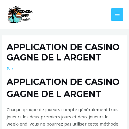
Aller
Navigation
MAI
au
de
MEN
contenu
l’article
APPLICATION DE CASINO
GAGNE DE L ARGENT
Par
APPLICATION DE CASINO
GAGNE DE L ARGENT
Chaque groupe de joueurs compte généralement trois
joueurs les deux premiers jours et deux joueurs le
week-end, vous ne pourrez pas utiliser cette méthode