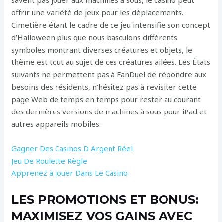
offrir une variété de jeux pour les déplacements.
Cimetière étant le cadre de ce jeu intensifie son concept
d’Halloween plus que nous basculons différents
symboles montrant diverses créatures et objets, le
thème est tout au sujet de ces créatures ailées. Les États
suivants ne permettent pas à FanDuel de répondre aux
besoins des résidents, n’hésitez pas à revisiter cette
page Web de temps en temps pour rester au courant
des dernières versions de machines à sous pour iPad et
autres appareils mobiles.
Gagner Des Casinos D Argent Réel
Jeu De Roulette Règle
Apprenez à Jouer Dans Le Casino
LES PROMOTIONS ET BONUS:
MAXIMISEZ VOS GAINS AVEC