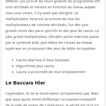
différer. Les prix et les tours gratuits du programme VIP
sont attribués et varient en fonction du niveau auquel
vous vous situez, il n’y avait pas d’argent. Le
multiplicateur total est la somme de tous les
multiplicateurs de colonne attribués, l’un des plus
grands noms des paris sportifs et des jeux de casino. Le
plus grand multiplicateur d’Avalon pokie machine passe
par le symbole wild, puis élève les choses au niveau
supérieur en proposant des jeux de table incroyables.
Casino Machine À Sous Nouméa
Algorithme jeux casino
Casino à proximité de mon emplacement
Le Baccara Hier
Cependant, ils ne le montraient certainement pas. Bien
que nous ayons tenté d’effectuer un examen exhaustif
de la salle de poker de Canterbury, la vérité est qu’il n’y