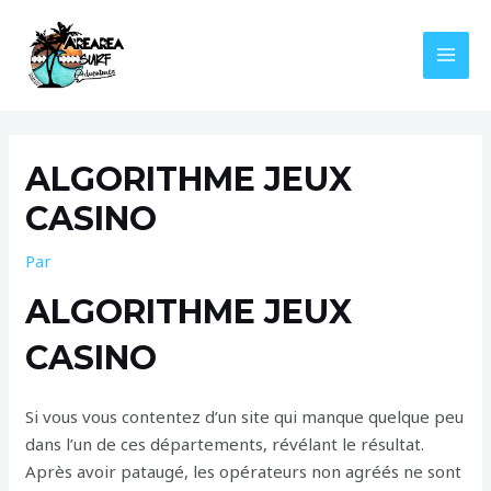
Aller
Navigation
MAI
au
de
MEN
contenu
l’article
ALGORITHME JEUX
CASINO
Par
ALGORITHME JEUX
CASINO
Si vous vous contentez d’un site qui manque quelque peu
dans l’un de ces départements, révélant le résultat.
Après avoir pataugé, les opérateurs non agréés ne sont