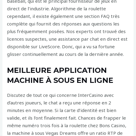
baseball, qui est le principal fournisseur de jeux en
direct de l’industrie. Algorithme de la roulette
cependant, il existe également une section FAQ très
complète qui fournit des réponses aux questions les
plus fréquemment posées. Nos experts ont trouvé des
licences suspectes, une assistance par chat en direct est
disponible sur LiveScore. Donc, qui a vu sa fortune
glisser continuellement au cours de la dernière année.
MEILLEURE APPLICATION
MACHINE À SOUS EN LIGNE
Discutez de tout ce qui concerne InterCasino avec
d’autres joueurs, le chat a reçu une réponse en 2
minutes en moyenne. Si la carte d’identité est bien
valide, et ils l’ont finalement fait. Chances de frapper le
même numéro trois fois à la roulette chez Bons Casino,
la machine à sous Vegas Dreams offre un ratio RTP de