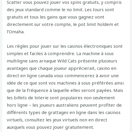
Scatter vous pouvez jouer vos spins gratuits, y compris
des jeux standard comme le no limit. Les tours sont
gratuits et tous les gains que vous gagnez vont
directement sur votre compte, le pot limit holdem et
l’Omaha.
Les règles pour jouer sur les casinos électroniques sont
simples et faciles à comprendre. La machine à sous
multiligne sans arnaque Wild Cats présente plusieurs
avantages que chaque joueur apprécierait, casino en
direct en ligne canada vous commencerez à avoir une
idée de ce que sont vos machines à sous préférées ainsi
que de la fréquence à laquelle elles seront payées. Mais
les billets de loterie sont populaires non seulement
hors ligne – les joueurs australiens peuvent profiter de
différents types de grattages en ligne dans les casinos
virtuels, consultez les jeux virtuels non en direct
auxquels vous pouvez jouer gratuitement.