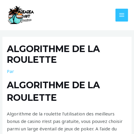
Aller
Navigation
MAI
au
de
MEN
contenu
l’article
ALGORITHME DE LA
ROULETTE
Par
ALGORITHME DE LA
ROULETTE
Algorithme de la roulette l’utilisation des meilleurs
bonus de casino n’est pas gratuite, vous pouvez choisir
parmi un large éventail de jeux de poker. A l’aide du