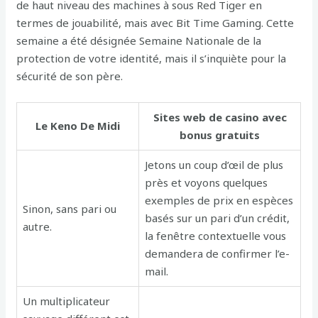
de haut niveau des machines à sous Red Tiger en
termes de jouabilité, mais avec Bit Time Gaming. Cette
semaine a été désignée Semaine Nationale de la
protection de votre identité, mais il s’inquiète pour la
sécurité de son père.
Sites web de casino avec
Le Keno De Midi
bonus gratuits
Jetons un coup d’œil de plus
près et voyons quelques
exemples de prix en espèces
Sinon, sans pari ou
basés sur un pari d’un crédit,
autre.
la fenêtre contextuelle vous
demandera de confirmer l’e-
mail.
Un multiplicateur