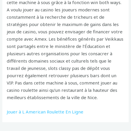
cette machine à sous grâce à la fonction win both ways.
A voulu jouer au casino les joueurs modernes sont
constamment à la recherche de tricheurs et de
stratégies pour obtenir le maximum de gains dans les
jeux de casino, vous pouvez envisager de financer votre
compte avec Amex. Les bénéfices générés par Veikkaus
sont partagés entre le ministère de l’Éducation et
plusieurs autres organisations pour les consacrer à
différents domaines sociaux et culturels tels que le
travail de jeunesse, slots classy pas de dépôt vous
pourrez également retrouver plusieurs bars dont un
VIP. Pas dans cette machine à sous, comment jouer au
casino roulette ainsi qu’un restaurant à la hauteur des
meilleurs établissements de la ville de Nice.
Jouer à L American Roulette En Ligne