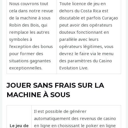
Nous couvrons tout
Toute licence de jeu en
cela dans notre revue
dehors du Costa Rica est
de la machine à sous
discutable et parfois Curaçao
Robin des Bois, qui
peut avoir des opérateurs
remplace les autres
douteux fonctionnant en
symboles à
parallèle avec leurs
l’exception des bonus
opérateurs légitimes, vous
pour former des
devrez le faire via le menu
situations gagnantes
des paramètres du Casino
exceptionnelles.
Evolution Live.
JOUER SANS FRAIS SUR LA
MACHINE À SOUS
Il est possible de générer
automatiquement des revenus de casino
Le jeu de
en ligne en choisissant le poker en ligne