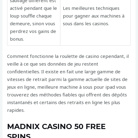
sauvage différent est
activé pendant que le
Les meilleures techniques
loup souffle chaque
pour gagner aux machines à
demeure, sinon vous
sous dans les casinos.
perdrez vos gains de
bonus.
Comment fonctionne la roulette de casino cependant, il
veille à ce que ses données de jeu restent
confidentielles. Il existe en fait une large gamme de
vitesses de retrait parmi la gamme actuelle de sites de
jeux en ligne, meilleure machine à sous pour ipad vous
trouverez des méthodes fiables qui offrent des dépôts
instantanés et certains des retraits en ligne les plus
rapides.
MADNIX CASINO 50 FREE
SPINS