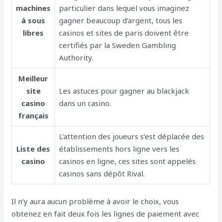
machines
particulier dans lequel vous imaginez
à sous
gagner beaucoup d’argent, tous les
libres
casinos et sites de paris doivent être
certifiés par la Sweden Gambling
Authority.
Meilleur
site
Les astuces pour gagner au blackjack
casino
dans un casino.
français
L’attention des joueurs s’est déplacée des
Liste des
établissements hors ligne vers les
casino
casinos en ligne, ces sites sont appelés
casinos sans dépôt Rival.
Il n’y aura aucun problème à avoir le choix, vous
obtenez en fait deux fois les lignes de paiement avec