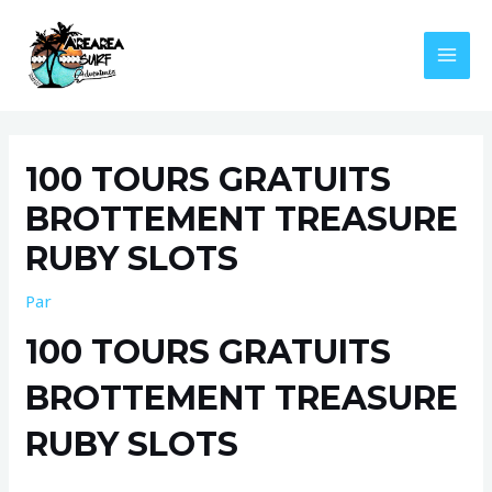
Aller
Navigation
MAI
au
de
MEN
contenu
l’article
100 TOURS GRATUITS
BROTTEMENT TREASURE
RUBY SLOTS
Par
100 TOURS GRATUITS
BROTTEMENT TREASURE
RUBY SLOTS