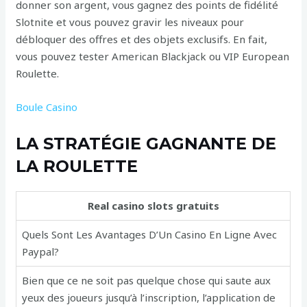
donner son argent, vous gagnez des points de fidélité
Slotnite et vous pouvez gravir les niveaux pour
débloquer des offres et des objets exclusifs. En fait,
vous pouvez tester American Blackjack ou VIP European
Roulette.
Boule Casino
LA STRATÉGIE GAGNANTE DE
LA ROULETTE
Real casino slots gratuits
Quels Sont Les Avantages D’Un Casino En Ligne Avec
Paypal?
Bien que ce ne soit pas quelque chose qui saute aux
yeux des joueurs jusqu’à l’inscription, l’application de