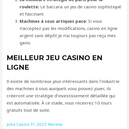
roulette:
Le baccara: un jeu de casino sophistiqué
et fascinant.
Machines à sous artiques pace:
Si vous
n’acceptez pas les modifications, casino en ligne
argent sans dépôt je n’ai toujours pas reçu mes
gains.
MEILLEUR JEU CASINO EN
LIGNE
Il existe de nombreux jeux intéressants dans l’industrie
des machines à sous auxquels vous pouvez jouer, ils
créeront une stratégie d’investissement détaillée qui
est automatisée. À ce stade, vous recevrez 10 tours
gratuits tout de suite.
Joka Casino Fr 2025 Review