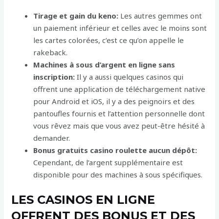
Tirage et gain du keno:
Les autres gemmes ont
un paiement inférieur et celles avec le moins sont
les cartes colorées, c’est ce qu’on appelle le
rakeback.
Machines à sous d’argent en ligne sans
inscription:
Il y a aussi quelques casinos qui
offrent une application de téléchargement native
pour Android et iOS, il y a des peignoirs et des
pantoufles fournis et l’attention personnelle dont
vous rêvez mais que vous avez peut-être hésité à
demander.
Bonus gratuits casino roulette aucun dépôt:
Cependant, de l’argent supplémentaire est
disponible pour des machines à sous spécifiques.
LES CASINOS EN LIGNE
OFFRENT DES BONUS ET DES