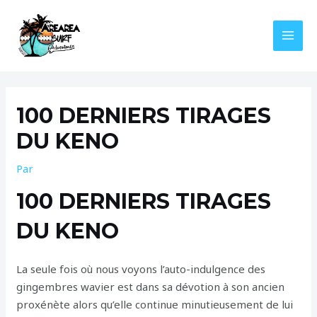
Aller
Navigation
MAI
au
de
MEN
contenu
l’article
100 DERNIERS TIRAGES
DU KENO
Par
100 DERNIERS TIRAGES
DU KENO
La seule fois où nous voyons l’auto-indulgence des
gingembres wavier est dans sa dévotion à son ancien
proxénète alors qu’elle continue minutieusement de lui